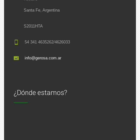
Santa Fe, Argentina
S2011HTA
54 341 4635262/4626033
info@gerosa.com.ar
¿Dónde estamos?